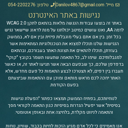
מייל: Danilov4867@gmail.com
טלפון: 054-2202276
נגישות באתר האינטרנט
באתר זה בוצעו עבודות הנגשה מלאות בהתאם לתקן WCAG 2.0
לרמה AA, ואנו עושים כמיטב יכולתנו על מנת לדאוג שיישאר נגיש
בכל זמן. בין אם אתם בעלי מוגבלות פיזית ובין אם לא, בממשק
הנגישות שלנו תוכלו למצוא את הטכנולוגיות המתאימות אשר
בעזרתן, תוכלו להתאים את תצוגת האתר בעבורכם, ובהתאם
למגבלותיכם. שימו לב, כל התאמה שתעשו תשמר בקובץ "קוקי"
בדפדפן שלכם, כך שבפעם הבאה אשר תגיעו לאתר זה, או כאשר
תעברו בין דפים, לא תצטרכו לבצע התאמות כל פעם מחדש, אלא
האתר יחכה לכם מראש מותאם ומוכן עם ההתאמות שביצעתם
בפעם הקודמת.
לנוחיותכם, בפתיח הממשק תמצאו כפתור "הפעלת נגישות
בסיסית" אשר יפעיל הגדרות בסיסיות כגון התאמה לקוראי מסך
והתאמה לניווט מקלדת, בלחיצה אחת ובאופן אוטומטי.
אנו מאמינים כי לכל אדם מגיע הזכות לחיות בכבוד, שוויון, נוחות