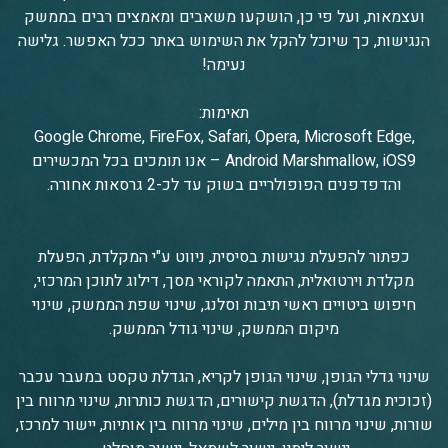
ועצמאות, ועל פי כן, הושקעו משאבים ומאמצים רבים בממשק
הנגישות, כך שיוכל להקל את השימוש באתר ככל האפשר. גלישה
נעימה!
תאימות:
Google Chrome, FireFox, Safari, Opera, Microsoft Edge,
Android Marshmallow, iOS9 – אנו תומכים בכל המכשירים
והדפדפנים הפופולריים בשוק עד לכ-2 גרסאות אחורה.
כפתור להפעלת נגישות בסיסית, ניווט ע"י המקלדת, הפעלת
מקלדת וירטואלית, התאמה לקוראי מסך, דילוג לתוכן המרכזי,
חיפוש ביטויים ראשי תיבות וסלנג, שינוי שפת הממשק, שינוי
מיקום הממשק, שינוי גודל הממשק.
שינוי גדלי הגופן, שינוי הגופן לקריא, הגדלת טקסט במעבר עכבר
(זכוכית מגדלת), הדגשת קישורים, הדגשת כותרות, שינוי מרווח בין
שורות, שינוי מרווח בין מילים, שינוי מרווח בין אותיות, יישור למרכז,