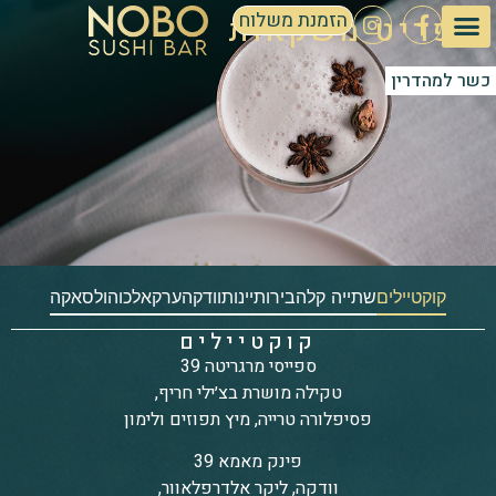
הזמנת משלוח
תפריט משקאות
כשר למהדרין
קוקטיילים
שתייה קלה
בירות
יינות
וודקה
ערק
אלכוהול
סאקה
קוקטיילים
ספייסי מרגריטה 39
טקילה מושרת בצ׳ילי חריף,
פסיפלורה טרייה, מיץ תפוזים ולימון
פינק מאמא 39
וודקה, ליקר אלדרפלאוור,